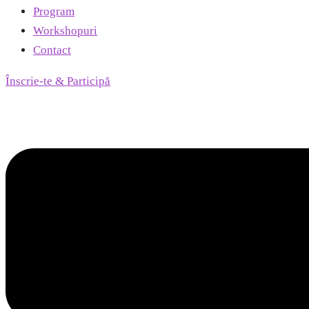
Program
Workshopuri
Contact
Înscrie-te & Participă