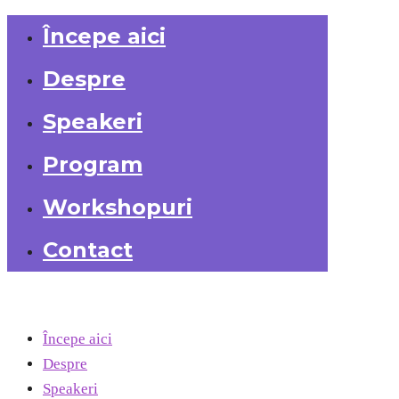
Începe aici
Despre
Speakeri
Program
Workshopuri
Contact
Începe aici
Despre
Speakeri